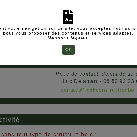
nt votre navigation sur ce site, vous acceptez l'utilisati
pour vous proposer des contenus et services adaptés.
Mentions légales
.
OK
Prise de contact, demande de 
Luc Delamart - 06 50 92 23
contact@mdkconstructionbois
ctivité
isons tout type de structure bois :