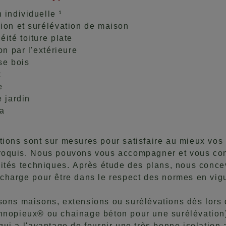
 individuelle
1
ion et surélévation de maison
éité toiture plate
on par l'extérieure
se bois
t
e
e jardin
la
tions sont sur mesures pour satisfaire au mieux vos
roquis. Nous pouvons vous accompagner et vous conse
ilités techniques. Après étude des plans, nous conce
 charge pour être dans le respect des normes en vig
sons maisons, extensions ou surélévations dès lors q
hnopieux® ou chainage béton pour une surélévation
 qui a l'avantage de fournir une très bonne isolatio