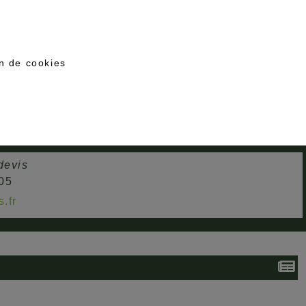
on de cookies
devis
 05
.fr