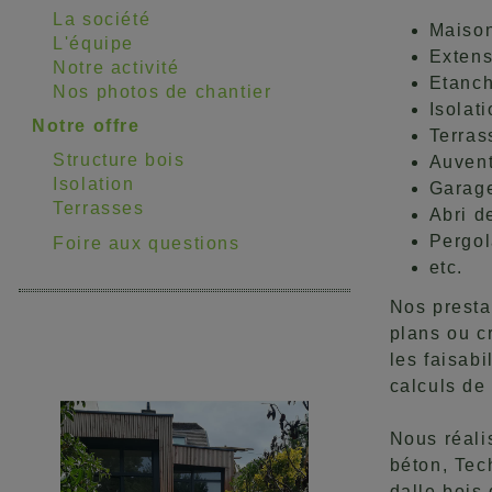
La société
Maison
L'équipe
Extens
Notre activité
Etanch
Nos photos de chantier
Isolati
Notre offre
Terras
Structure bois
Auven
Isolation
Garag
Terrasses
Abri d
Pergo
Foire aux questions
etc.
Nos presta
plans ou c
les faisab
calculs de
Nous réali
béton, Tec
dalle bois