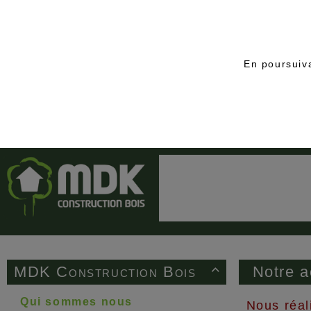
En poursuiva
MDK Construction Bois
Notre a

Qui sommes nous
Nous réal